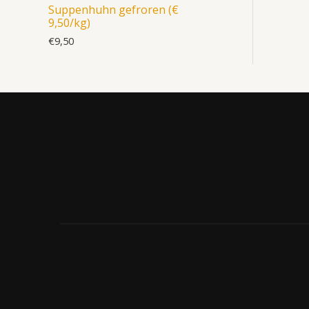
Suppenhuhn gefroren (€
9,50/kg)
€
9,50