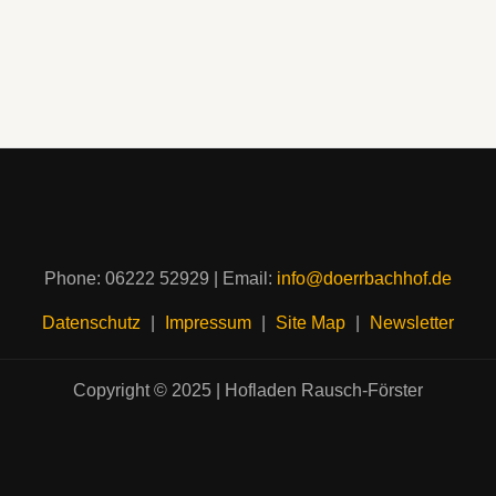
Phone: 06222 52929
|
Email:
info@doerrbachhof.de
Datenschutz
|
Impressum
|
Site Map
|
Newsletter
Copyright © 2025 | Hofladen Rausch-Förster