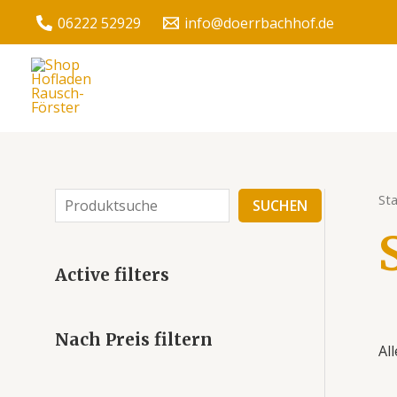
06222 52929
info@doerrbachhof.de
Sta
SUCHEN
Active filters
Nach Preis filtern
Al